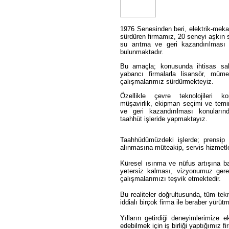
1976 Senesinden beri, elektrik-mekani
sürdüren firmamız, 20 seneyi aşkın s
su arıtma ve geri kazandırılması 
bulunmaktadır.
Bu amaçla; konusunda ihtisas sah
yabancı firmalarla lisansör, mümes
çalışmalarımız sürdürmekteyiz.
Özellikle çevre teknolojileri 
müşavirlik, ekipman seçimi ve temini
ve geri kazandırılması konuların
taahhüt işleride yapmaktayız.
Taahhüdümüzdeki işlerde; prensip ol
alınmasına müteakip, servis hizmetl
Küresel ısınma ve nüfus artışına ba
yetersiz kalması, vizyonumuz gereğ
çalışmalarımızı teşvik etmektedir.
Bu realiteler doğrultusunda, tüm te
iddialı birçok firma ile beraber yürüt
Yılların getirdiği deneyimlerimize 
edebilmek için iş birliği yaptığımız f