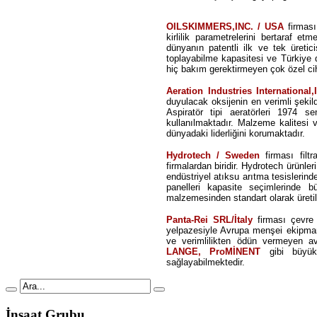
OILSKIMMERS,INC. / USA
firması
kirlilik parametrelerini bertaraf e
dünyanın patentli ilk ve tek üretic
toplayabilme kapasitesi ve Türkiye 
hiç bakım gerektirmeyen çok özel cih
Aeration Industries International
duyulacak oksijenin en verimli şekil
Aspiratör tipi aeratörleri 1974 se
kullanılmaktadır. Malzeme kalitesi
dünyadaki liderliğini korumaktadır.
Hydrotech / Sweden
firması filt
firmalardan biridir. Hydrotech ürünler
endüstriyel atıksu arıtma tesislerinde
panelleri kapasite seçimlerinde 
malzemesinden standart olarak üretil
Panta-Rei SRL/İtaly
firması çevre t
yelpazesiyle Avrupa menşei ekipman 
ve verimlilikten ödün vermeyen av
LANGE, ProMİNENT
gibi büyük
sağlayabilmektedir.
İnşaat
Grubu